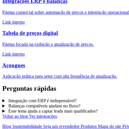
Integrações ERP e balanças
Página comercial sobre automação de preços e integração operacional
Link interno
Tabela de preços digital
Página focada na exibição e atualização de preços.
Link interno
Açougues
Aplicação prática para setor com alta frequência de atualização.
Perguntas rápidas
Integração com ERP é indispensável?
Balanças compatíveis ajudam no fluxo?
Esse tema ajuda a captar leads mais qualificados?
Voltar ao blog
Ver integrações
Blog
Sustentabilidade
Seja um revendedor
Produtos
Mapa do site
Pri