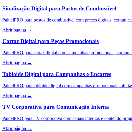
Sinalização Digital para Postos de Combustível
PainelPRO para postos de combustível com preços digitais, comunicaçã
Abrir página
→
Cartaz Digital para Peças Promocionais
PainelPRO para cartaz digital com campanhas promocionais, comunica
Abrir página
→
Tabloide Digital para Campanhas e Encartes
PainelPRO para tabloide digital com campanhas promocionais, ofertas 
Abrir página
→
TV Corporativa para Comunicação Interna
PainelPRO para TV corporativa com canais internos e conteúdo prog
Abrir página
→