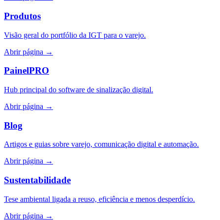
Produtos
Visão geral do portfólio da IGT para o varejo.
Abrir página
→
PainelPRO
Hub principal do software de sinalização digital.
Abrir página
→
Blog
Artigos e guias sobre varejo, comunicação digital e automação.
Abrir página
→
Sustentabilidade
Tese ambiental ligada a reuso, eficiência e menos desperdício.
Abrir página
→