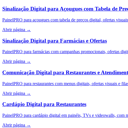
Sinalização Digital para Açougues com Tabela de Pre
PainelPRO para açougues com tabela de preços digital, ofertas visuai
Abrir página
→
Sinalização Digital para Farmácias e Ofertas
PainelPRO para farmácias com campanhas promocionais, ofertas digita
Abrir página
→
Comunicação Digital para Restaurantes e Atendimen
PainelPRO para restaurantes com menus digitais, ofertas visuais e fil
Abrir página
→
Cardápio Digital para Restaurantes
PainelPRO para cardápio digital em painéis, TVs e videowalls, com m
Abrir página
→