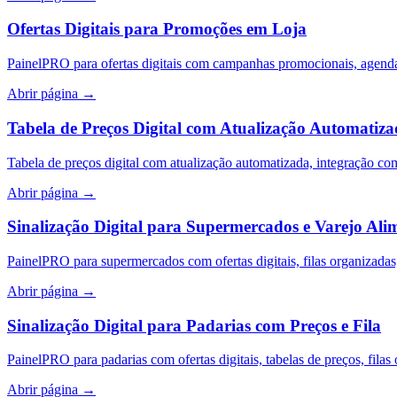
Ofertas Digitais para Promoções em Loja
PainelPRO para ofertas digitais com campanhas promocionais, agend
Abrir página
→
Tabela de Preços Digital com Atualização Automatiz
Tabela de preços digital com atualização automatizada, integração c
Abrir página
→
Sinalização Digital para Supermercados e Varejo Ali
PainelPRO para supermercados com ofertas digitais, filas organizadas
Abrir página
→
Sinalização Digital para Padarias com Preços e Fila
PainelPRO para padarias com ofertas digitais, tabelas de preços, filas
Abrir página
→