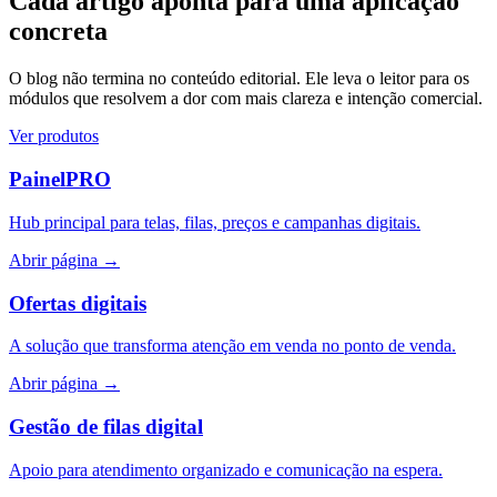
Cada artigo aponta para uma aplicação
concreta
O blog não termina no conteúdo editorial. Ele leva o leitor para os
módulos que resolvem a dor com mais clareza e intenção comercial.
Ver produtos
PainelPRO
Hub principal para telas, filas, preços e campanhas digitais.
Abrir página
→
Ofertas digitais
A solução que transforma atenção em venda no ponto de venda.
Abrir página
→
Gestão de filas digital
Apoio para atendimento organizado e comunicação na espera.